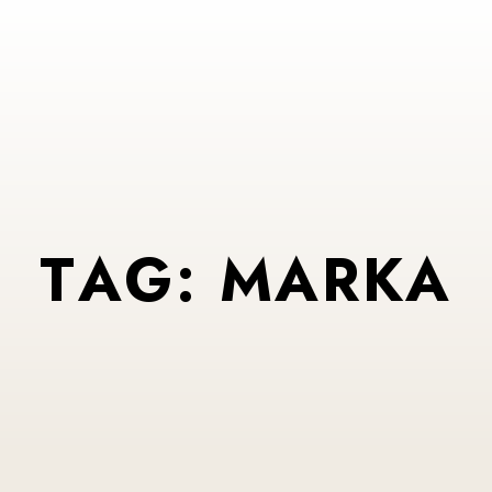
T
A
G
:
M
A
R
K
A